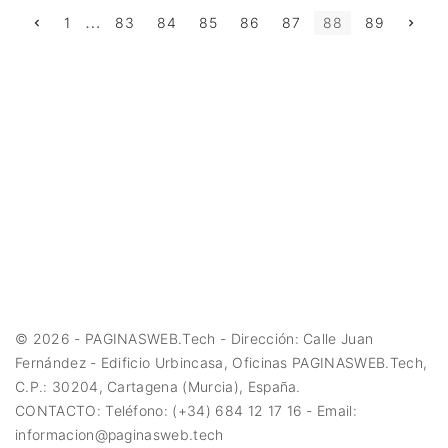
…
P
P
N
1
83
84
85
86
87
88
89
r
e
e
x
a
v
t
i
p
o
a
g
u
g
s
e
p
i
a
g
n
e
a
c
i
ó
©
2026
- PAGINASWEB.Tech - Dirección: Calle Juan
n
Fernández - Edificio Urbincasa, Oficinas PAGINASWEB.Tech,
C.P.: 30204, Cartagena (Murcia), España.
d
CONTACTO: Teléfono: (+34) 684 12 17 16 - Email:
informacion@paginasweb.tech
e