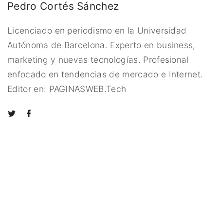
Pedro Cortés Sánchez
Licenciado en periodismo en la Universidad
Autónoma de Barcelona. Experto en business,
marketing y nuevas tecnologías. Profesional
enfocado en tendencias de mercado e Internet.
Editor en: PAGINASWEB.Tech
t
f
w
a
i
c
t
e
t
b
e
o
r
o
k