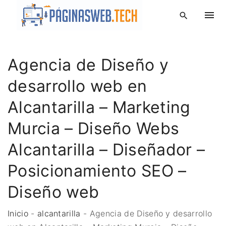
S
k
i
p
Agencia de Diseño y
t
o
desarrollo web en
c
o
Alcantarilla – Marketing
n
Murcia – Diseño Webs
t
e
Alcantarilla – Diseñador –
n
Posicionamiento SEO –
t
Diseño web
Inicio
-
alcantarilla
-
Agencia de Diseño y desarrollo