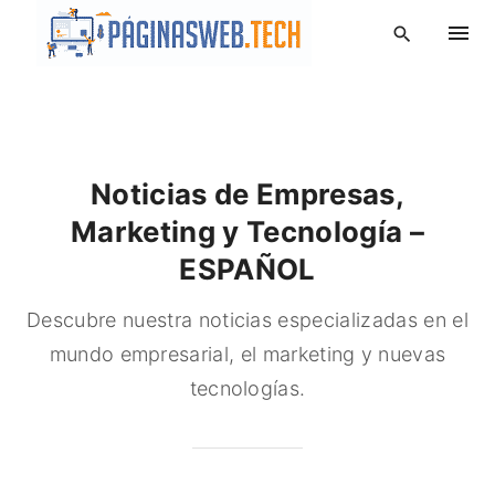
S
k
i
p
t
o
Noticias de Empresas,
c
o
Marketing y Tecnología –
n
ESPAÑOL
t
e
Descubre nuestra noticias especializadas en el
n
mundo empresarial, el marketing y nuevas
t
tecnologías.