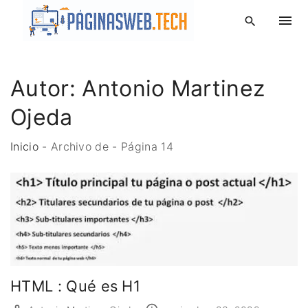
S
k
i
p
Autor:
Antonio Martinez
t
o
Ojeda
c
o
Inicio
-
Archivo de
-
Página 14
n
t
e
n
t
HTML : Qué es H1