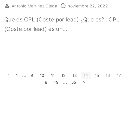
Antonio Martinez Ojeda
noviembre 22, 2022
Que es CPL (Coste por lead) ¿Que es? : CPL
(Coste por lead) es un…
…
P
P
1
9
10
11
12
13
14
15
16
17
r
…
N
18
19
55
e
a
e
v
x
i
t
o
g
p
u
a
s
g
p
i
e
a
g
n
e