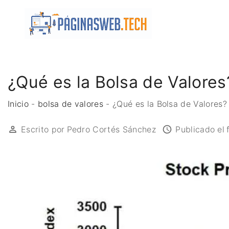
S
k
i
p
t
o
¿Qué es la Bolsa de Valor
c
o
Inicio
-
bolsa de valores
-
¿Qué es la Bolsa de Valore
n
Escrito por
Pedro Cortés Sánchez
Publicado el
t
e
n
t