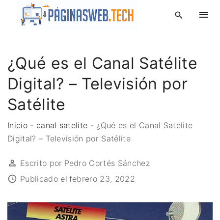
S
k
i
p
¿Qué es el Canal Satélite
t
o
Digital? – Televisión por
c
o
Satélite
n
t
Inicio
-
canal satelite
-
¿Qué es el Canal Satélite
e
Digital? – Televisión por Satélite
n
Escrito por
Pedro Cortés Sánchez
t
Publicado el
febrero 23, 2022