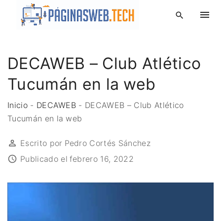
S
k
i
p
DECAWEB – Club Atlético
t
o
Tucumán en la web
c
o
Inicio
-
DECAWEB
-
DECAWEB – Club Atlético
n
Tucumán en la web
t
e
Escrito por
Pedro Cortés Sánchez
n
Publicado el
febrero 16, 2022
t