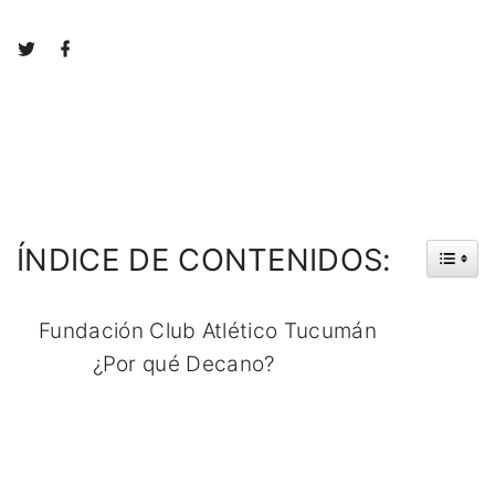
t
f
w
a
i
c
t
e
t
b
e
o
r
o
k
ÍNDICE
DE
CONTENIDOS:
Fundación Club Atlético Tucumán
¿Por qué Decano?