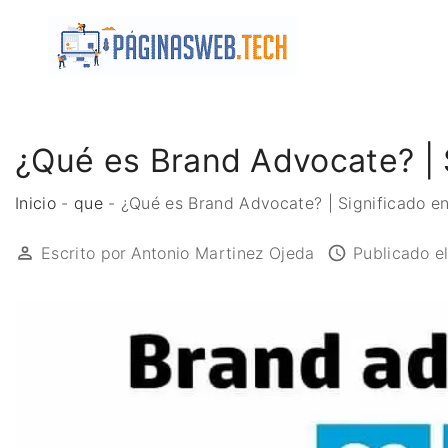
S
k
i
p
t
o
¿Qué es Brand Advocate? | 
c
o
Inicio
-
que
-
¿Qué es Brand Advocate? | Significado e
n
Escrito por
Antonio Martinez Ojeda
Publicado e
t
e
n
t