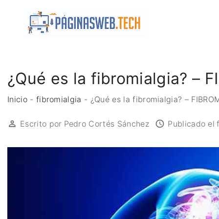
S
k
i
p
t
o
¿Qué es la fibromialgia? –
c
o
Inicio
-
fibromialgia
-
¿Qué es la fibromialgia? – FIBRO
n
Escrito por
Pedro Cortés Sánchez
Publicado el
t
e
n
t