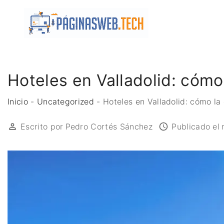
S
k
i
p
t
o
Hoteles en Valladolid: cómo
c
o
Inicio
-
Uncategorized
-
Hoteles en Valladolid: cómo la
n
Escrito por
Pedro Cortés Sánchez
Publicado el
t
e
n
t