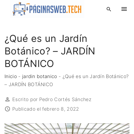
S
k
i
p
¿Qué es un Jardín
t
o
Botánico? – JARDÍN
c
o
BOTÁNICO
n
t
Inicio
-
jardin botanico
-
¿Qué es un Jardín Botánico?
e
– JARDÍN BOTÁNICO
n
Escrito por
Pedro Cortés Sánchez
t
Publicado el
febrero 8, 2022