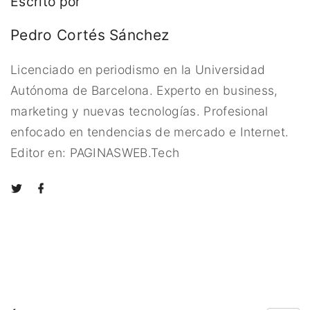
Escrito por
Pedro Cortés Sánchez
Licenciado en periodismo en la Universidad
Autónoma de Barcelona. Experto en business,
marketing y nuevas tecnologías. Profesional
enfocado en tendencias de mercado e Internet.
Editor en: PAGINASWEB.Tech
t
f
w
a
i
c
t
e
t
b
e
o
r
o
k