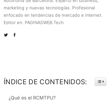
Autónoma de Barcelona. Experto en business,
marketing y nuevas tecnologías. Profesional
enfocado en tendencias de mercado e Internet.
Editor en: PAGINASWEB.Tech
t
f
w
a
i
c
t
e
t
b
e
o
r
o
k
ÍNDICE
DE
CONTENIDOS:
¿Qué es el RCMTPU?