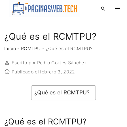
S
k
i
p
¿Qué es el RCMTPU?
t
o
Inicio
-
RCMTPU
-
¿Qué es el RCMTPU?
c
o
Escrito por
Pedro Cortés Sánchez
n
Publicado el
febrero 3, 2022
t
e
n
¿Qué es el RCMTPU?
t
¿Qué es el RCMTPU?