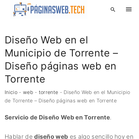
S
k
i
p
Diseño Web en el
t
o
Municipio de Torrente –
c
o
Diseño páginas web en
n
Torrente
t
e
Inicio
-
web
-
torrente
-
Diseño Web en el Municipio
n
de Torrente – Diseño páginas web en Torrente
t
Servicio de Diseño Web en Torrente
.
Hablar de
diseño web
es algo sencillo hoy en