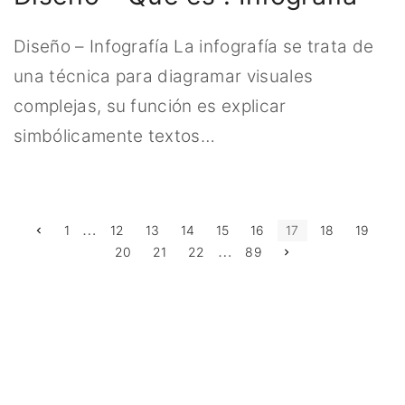
Diseño – Infografía La infografía se trata de
una técnica para diagramar visuales
complejas, su función es explicar
simbólicamente textos
…
…
P
P
1
12
13
14
15
16
17
18
19
r
…
N
20
21
22
89
e
a
e
v
x
i
t
o
g
p
u
a
s
g
p
i
e
a
g
n
e