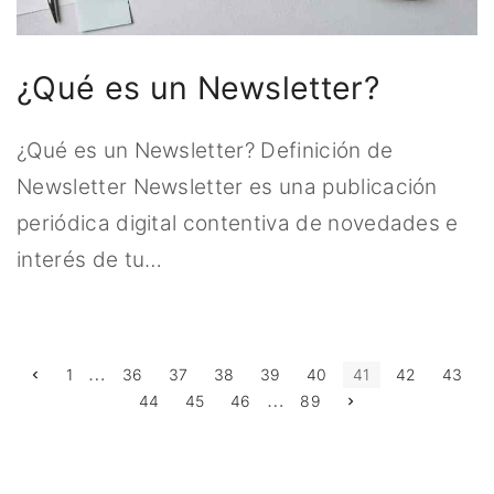
¿Qué es un Newsletter?
¿Qué es un Newsletter? Definición de
Newsletter Newsletter es una publicación
periódica digital contentiva de novedades e
interés de tu
…
…
P
P
1
36
37
38
39
40
41
42
43
r
…
N
44
45
46
89
e
a
e
v
x
i
t
o
g
p
u
a
s
g