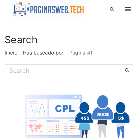
S
k
i
p
Search
t
o
Inicio
-
Has buscado por
-
Página 41
c
o
S
n
e
t
e
a
n
r
t
c
h
f
o