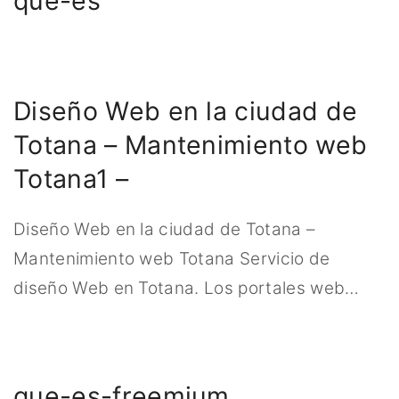
que-es
r
:
Diseño Web en la ciudad de
Totana – Mantenimiento web
Totana1 –
Diseño Web en la ciudad de Totana –
Mantenimiento web Totana Servicio de
diseño Web en Totana. Los portales web
…
que-es-freemium