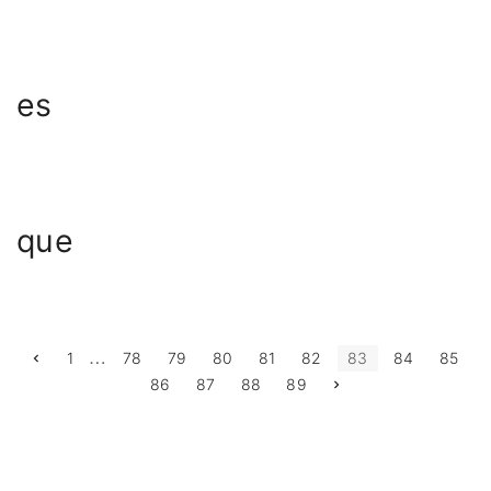
es
que
…
P
P
1
78
79
80
81
82
83
84
85
r
N
86
87
88
89
e
a
e
v
x
i
t
o
g
p
u
a
s
g
p
i
e